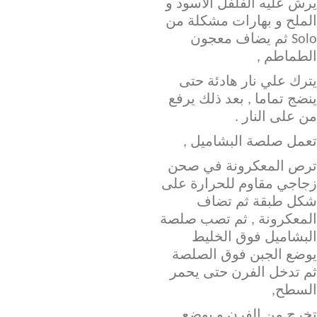
يرش عليه الفلفل الأسود و
الملح و بهارات مشكلة من
Solo ثم يضاف معجون
الطماطم ,
يترك علي نار هادئة حتى
ينضج تماما , بعد ذلك يرفع
من على النار .
تعمل صلصة البشاميل ,
ترص المعكرونة في صحن
زجاجي مقاوم للحرارة على
شكل طبقة ثم تضاف
المعكرونة , ثم تصب صلصة
البشاميل فوق الخليط
يوضع الجبن فوق الصلصة
ثم تدخل الفرن حتى يحمر
السطح,
تخرج من الفرن و يوضع